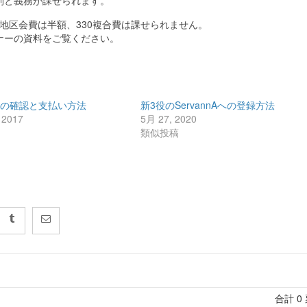
利と義務が課せられます。
区準地区会費は半額、330複合費は課せられません。
ナーの資料をご覧ください。
費の確認と支払い方法
新3役のServannAへの登録方法
 2017
5月 27, 2020
稿
類似投稿
合計
0