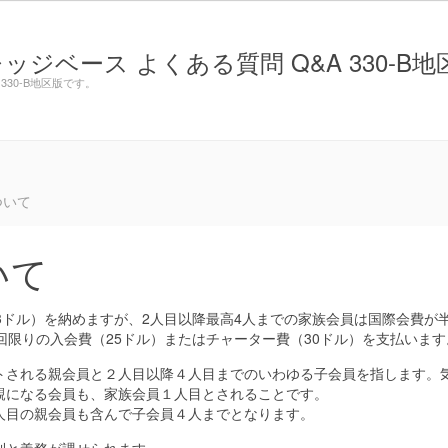
ベース よくある質問 Q&A 330-B地
30-B地区版です。
ついて
いて
3ドル）を納めますが、2人目以降最高4人までの家族会員は国際会費が
1回限りの入会費（25ドル）またはチャーター費（30ドル）を支払います
トされる親会員と２人目以降４人目までのいわゆる子会員を指します。
親になる会員も、家族会員１人目とされることです。
人目の親会員も含んで子会員４人までとなります。