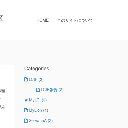
区
HOME
このサイトについて
Categories
LCIF
(2)
LCIF報告
(2)
半額
。
MyLCI
(3)
気を
MyLion
(1)
ServannA
(2)